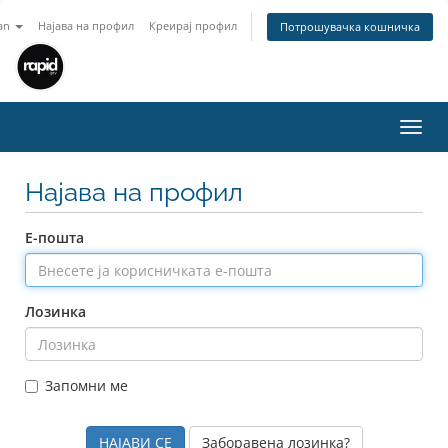
an
Најава на профил
Креирај профил
Потрошувачка кошничка
Toggl
navig
Најава на профил
Е-пошта
Лозинка
Запомни ме
Заборавена лозинка?