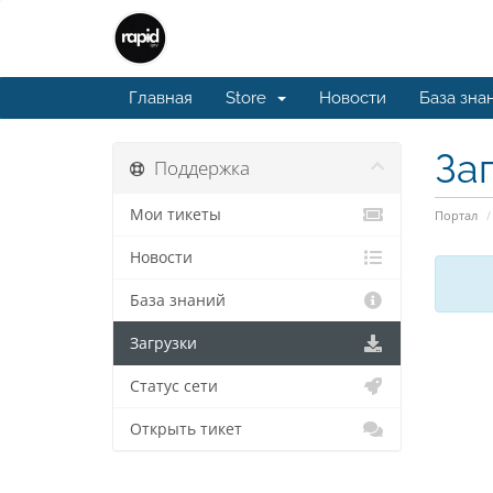
Главная
Store
Новости
База зна
За
Поддержка
Мои тикеты
Портал
Новости
База знаний
Загрузки
Статус сети
Открыть тикет